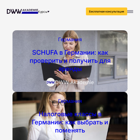
Курсы
Бесплатная консультация
Германия
SCHUFA в Германии: как
проверить и получить для
аренды
DWW Akademie
Германия
Налоговые классы в
Германии: как выбрать и
поменять