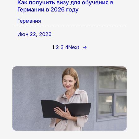
Как получить визу для обучения в
Германии в 2026 году
Германия
Июн 22, 2026
1
2
3
4
Next
→